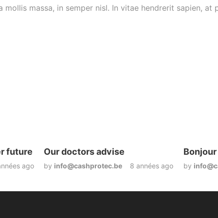
 mollis massa, in semper nisl. In vitae hendrerit sapien, at p
er future
Our doctors advise
Bonjour 
années ago
by
info@cashprotec.be
8 années ago
by
info@c