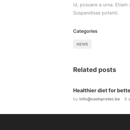
id, posuere a urna. Etiam a
Suspendisse potenti.
Categories
NEWS
Related posts
Healthier diet for bett
by
info@cashprotec.be
8 