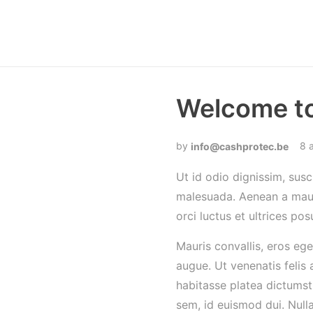
Welcome to
8 
info@cashprotec.be
Ut id odio dignissim, sus
malesuada. Aenean a mauri
orci luctus et ultrices po
Mauris convallis, eros ege
augue. Ut venenatis felis 
habitasse platea dictumst
sem, id euismod dui. Nulla