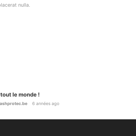
lacerat nulla.
tout le monde !
ashprotec.be
6 années ago