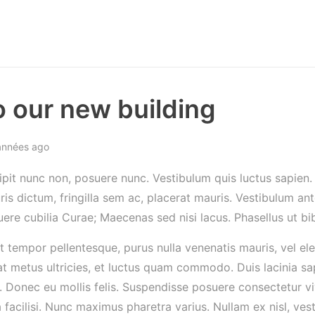
 our new building
années ago
cipit nunc non, posuere nunc. Vestibulum quis luctus sapien
s dictum, fringilla sem ac, placerat mauris. Vestibulum ant
suere cubilia Curae; Maecenas sed nisi lacus. Phasellus ut b
t tempor pellentesque, purus nulla venenatis mauris, vel ele
at metus ultricies, et luctus quam commodo. Duis lacinia sap
. Donec eu mollis felis. Suspendisse posuere consectetur vi
 facilisi. Nunc maximus pharetra varius. Nullam ex nisl, ves