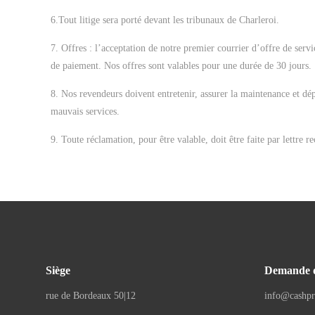
6.Tout litige sera porté devant les tribunaux de Charleroi.
7. Offres : l’acceptation de notre premier courrier d’offre de serv
de paiement. Nos offres sont valables pour une durée de 30 jours.
8. Nos revendeurs doivent entretenir, assurer la maintenance et d
mauvais services.
9. Toute réclamation, pour être valable, doit être faite par lettre 
Siège
Demande d
rue de Bordeaux 50|12
info@cashpr