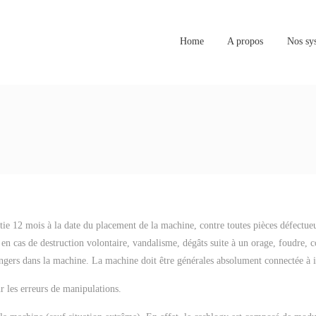
Home
A propos
Nos sy
tie 12 mois à la date du placement de la machine, contre toutes pièces défectue
n cas de destruction volontaire, vandalisme, dégâts suite à un orage, foudre, co
angers dans la machine. La machine doit être générales absolument connectée à in
 les erreurs de manipulations.