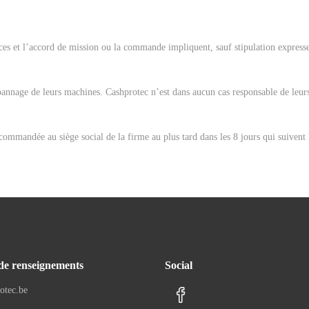
ices et l’accord de mission ou la commande impliquent, sauf stipulation expresse 
épannage de leurs machines. Cashprotec n’est dans aucun cas responsable de leur
recommandée au siège social de la firme au plus tard dans les 8 jours qui suivent 
e renseignements
Social
otec.be