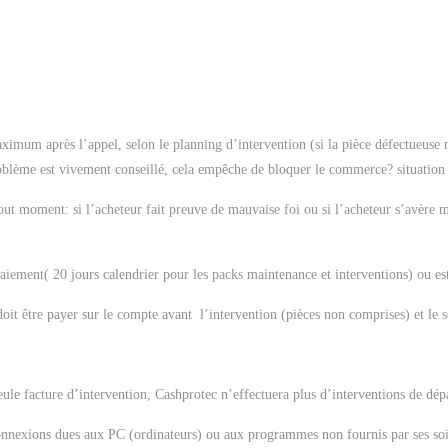
ximum après l’appel, selon le planning d’intervention (si la pièce défectueuse n
oblème est vivement conseillé, cela empêche de bloquer le commerce? situation t
out moment: si l’acheteur fait preuve de mauvaise foi ou si l’acheteur s’avère 
aiement( 20 jours calendrier pour les packs maintenance et interventions) ou est
 être payer sur le compte avant l’intervention (pièces non comprises) et le s
ule facture d’intervention, Cashprotec n’effectuera plus d’interventions de dép
onnexions dues aux PC (ordinateurs) ou aux programmes non fournis par ses soi