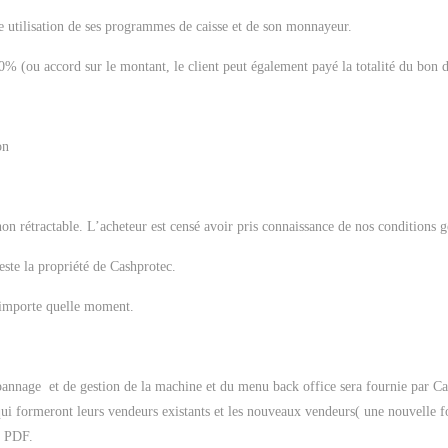
e utilisation de ses programmes de caisse et de son monnayeur.
% (ou accord sur le montant, le client peut également payé la totalité du 
son
 rétractable. L’acheteur est censé avoir pris connaissance de nos conditions gé
este la propriété de Cashprotec.
’importe quelle moment.
nnage et de gestion de la machine et du menu back office sera fournie par Cashp
 qui formeront leurs vendeurs existants et les nouveaux vendeurs( une nouvelle f
t PDF.